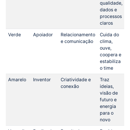
qualidade,
dados e
processos
claros
Verde
Apoiador
Relacionamento
Cuida do
e comunicação
clima,
ouve,
coopera e
estabiliza
o time
Amarelo
Inventor
Criatividade e
Traz
conexão
ideias,
visão de
futuro e
energia
para o
novo