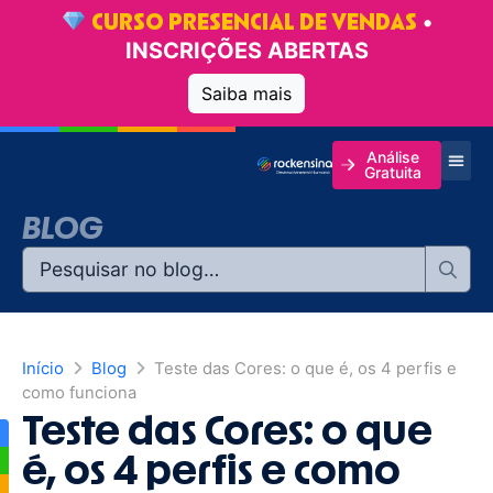
•
CURSO PRESENCIAL DE VENDAS
INSCRIÇÕES ABERTAS
Saiba mais
Análise
Gratuita
BLOG
Início
Blog
Teste das Cores: o que é, os 4 perfis e
como funciona
Teste das Cores: o que
é, os 4 perfis e como