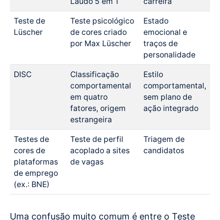
Laudo 5 em 1
carreira
Teste de
Teste psicológico
Estado
Lüscher
de cores criado
emocional e
por Max Lüscher
traços de
personalidade
DISC
Classificação
Estilo
comportamental
comportamental,
em quatro
sem plano de
fatores, origem
ação integrado
estrangeira
Testes de
Teste de perfil
Triagem de
cores de
acoplado a sites
candidatos
plataformas
de vagas
de emprego
(ex.: BNE)
Uma confusão muito comum é entre o Teste