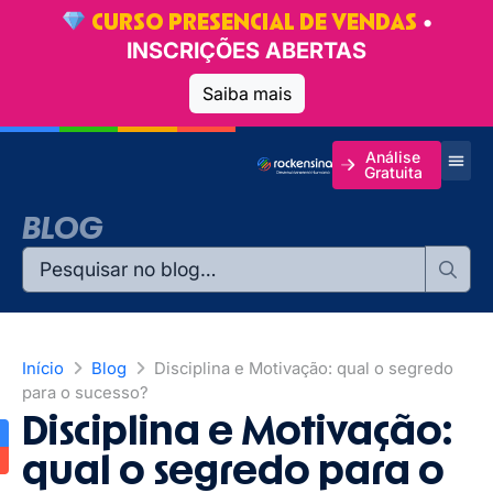
•
CURSO PRESENCIAL DE VENDAS
INSCRIÇÕES ABERTAS
Saiba mais
Análise
Gratuita
BLOG
Início
Blog
Disciplina e Motivação: qual o segredo
para o sucesso?
Disciplina e Motivação:
qual o segredo para o