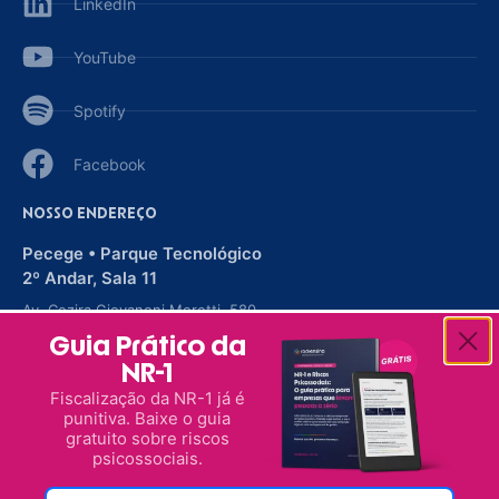
LinkedIn
YouTube
Spotify
Facebook
NOSSO ENDEREÇO
Pecege • Parque Tecnológico
2º Andar, Sala 11
Av. Cezira Giovanoni Moretti, 580
Santa Rosa
Guia Prático da
Piracicaba, SP
NR-1
CEP 13414-157
Fiscalização da NR-1 já é
Ver no mapa
Utilizamos cookies em nossos sites para
punitiva. Baixe o guia
oferecer a você uma experiência melhor,
gratuito sobre riscos
conforme a nossa
Política de Privacidade
. Ao
continuar navegando, você concorda com
psicossociais.
© 2007-2026 Rock Ensina - Desenvolvimento Humano. Todos os
estas condições.
direitos reservados.