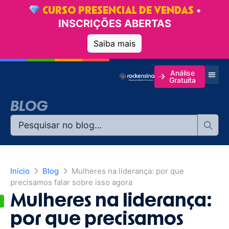
•
CURSO PRESENCIAL DE VENDAS
INSCRIÇÕES ABERTAS
Saiba mais
Análise
Gratuita
BLOG
Início
Blog
Mulheres na liderança: por que
precisamos falar sobre isso agora
Mulheres na liderança:
por que precisamos