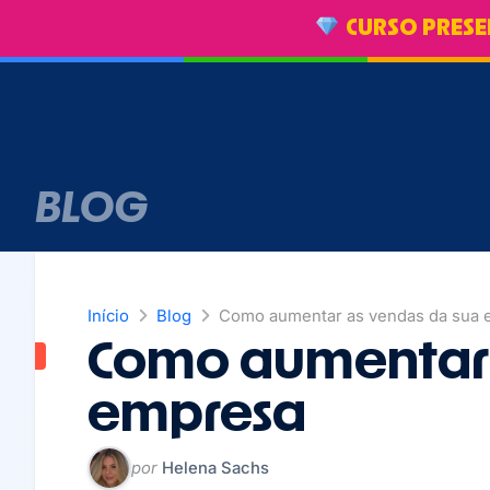
CURSO PRESE
BLOG
Início
Blog
Como aumentar as vendas da sua 
Como aumentar 
empresa
por
Helena Sachs