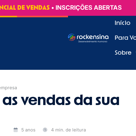
• INSCRIÇÕES ABERTAS
NCIAL DE VENDAS
Início
Para V
Sobre
empresa
as vendas da sua
5 anos
4 min. de leitura