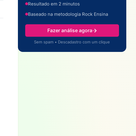
Resultado em 2 minutos
Baseado na metodologia Rock Ensina
Fazer análise agora
Sem spam • Descadastro com um clique