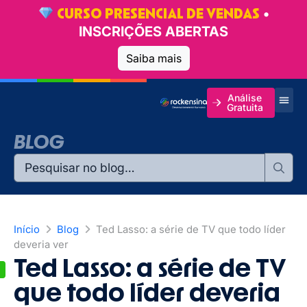
•
CURSO PRESENCIAL DE VENDAS
INSCRIÇÕES ABERTAS
Saiba mais
Análise
Gratuita
BLOG
Início
Blog
Ted Lasso: a série de TV que todo líder
deveria ver
Ted Lasso: a série de TV
que todo líder deveria