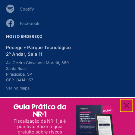
Spotify
Facebook
NOSSO ENDEREÇO
Pecege • Parque Tecnológico
2º Andar, Sala 11
Av. Cezira Giovanoni Moretti, 580
Santa Rosa
Piracicaba, SP
CEP 13414-157
Ver no mapa
© 2007-2026 Rock Ensina - Desenvolvimento Humano. Todos os
Guia Prático da
direitos reservados.
NR-1
CNPJ 08.686.548/0001-49. Q-Onze Com. Imp. Exp.
Comunicação e Treinamento Ltda. ME.
Fiscalização da NR-1 já é
Utilizamos cookies em nossos sites para
punitiva. Baixe o guia
Termos e Condições
oferecer a você uma experiência melhor,
Sua maior vantagem competitiva cabe em
gratuito sobre riscos
conforme a nossa
Política de Privacidade
. Ao